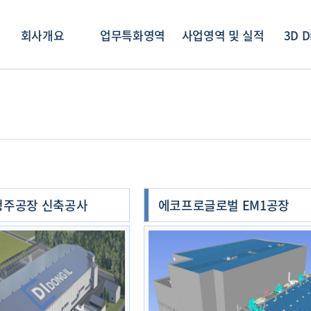
회사개요
업무특화영역
사업영역 및 실적
3D D
청주공장 신축공사
에코프로글로벌 EM1공장