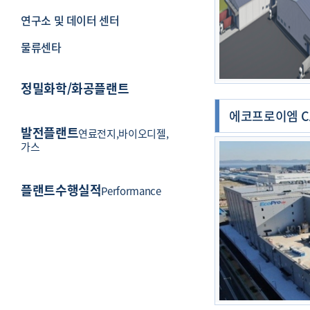
연구소 및 데이터 센터
물류센타
정밀화학/화공플랜트
등록자
최고관리자
등록일
04.01
에코프로이엠 C
발전플랜트
연료전지,바이오디젤,
가스
플랜트수행실적
Performance
등록자
최고관리자