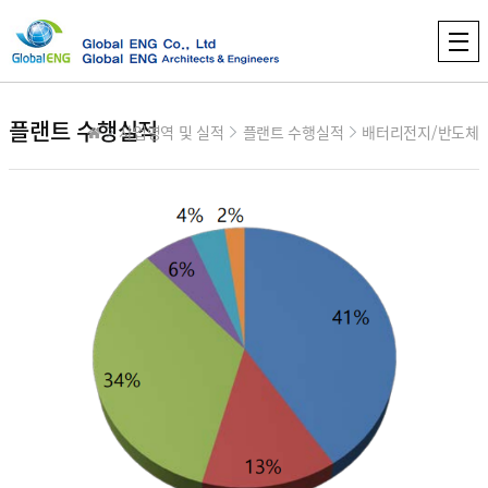
플랜트 수행실적
사업영역 및 실적
플랜트 수행실적
배터리전지/반도체