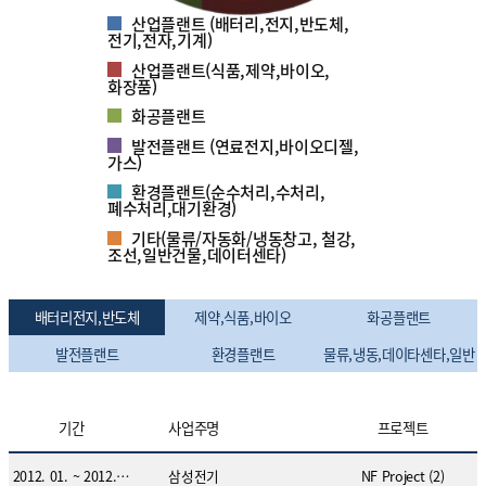
산업플랜트 (배터리,전지,반도체,
전기,전자,기계)
산업플랜트(식품,제약,바이오,
화장품)
화공플랜트
발전플랜트 (연료전지,바이오디젤,
가스)
환경플랜트(순수처리,수처리,
폐수처리,대기환경)
기타(물류/자동화/냉동창고, 철강,
조선,일반건물,데이터센타)
플랜트 수행실적 분류 목록
배터리전지,반도체
제약,식품,바이오
화공플랜트
현재 분류
발전플랜트
환경플랜트
물류,냉동,데이타센타,일반
기간
사업주명
프로젝트
2012. 01. ~ 2012. 04.
삼성전기
NF Project (2)