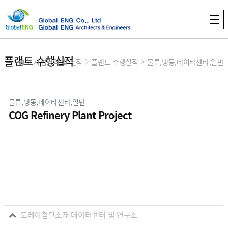
플랜트 수행실적
사업영역 및 실적
플랜트 수행실적
물류,냉동,데이타센타,일반
분류
물류,냉동,데이타센타,일반
COG Refinery Plant Project
본문
컨텐츠 정보
관련자료
도레이첨단소재 데이터센터 및 연구소