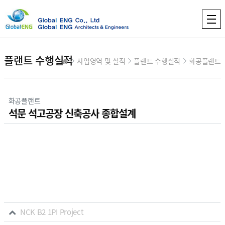
플랜트 수행실적
사업영역 및 실적
플랜트 수행실적
화공플랜트
분류
화공플랜트
석문 석고공장 신축공사 종합설계
본문
컨텐츠 정보
관련자료
NCK B2 1PI Project