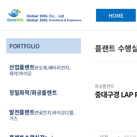
메인 메뉴
HOME
PORTFOLIO
플랜트 수행
산업플랜트
반도체,배터리전지,
제약/바이오
분류
화공플랜트
정밀화학/화공플랜트
중대구경 LAP 
컨텐츠 정
발전플랜트
연료전지,바이오디젤,
본문
가스
관련자료
이전