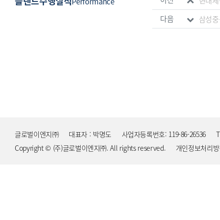
플랜트수행실적
현대제
Performance
다음
삼성중
글로벌이엔지㈜
대표자 : 박명도
사업자등록번호: 119-86-26536
T
Copyright © (주)글로벌이엔지㈜. All rights reserved.
개인정보처리방