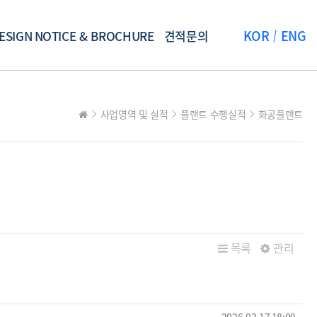
KOR
ENG
ESIGN
NOTICE & BROCHURE
견적문의
사업영역 및 실적
플랜트 수행실적
화공플랜트
목록
관리
작성일
2026.03.17 18:09