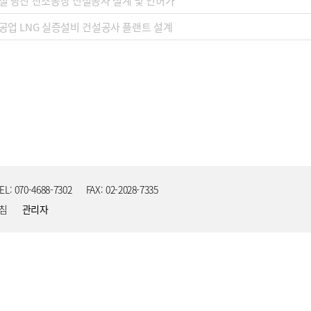
철 당진 산소공장 신설공사 설계 및 인허가
공업 LNG 실증설비 건설공사 플랜트 설계
EL: 070-4688-7302
FAX: 02-2028-7335
침
관리자