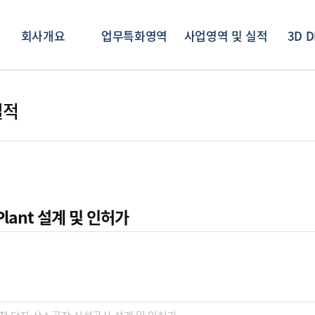
회사개요
업무특화영역
사업영역 및 실적
3D D
실적
Plant 설계 및 인허가
보