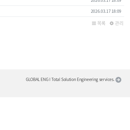
작성일
2026.03.17 18:09
목록
관리
GLOBAL ENG I Total Solution Engineering services.