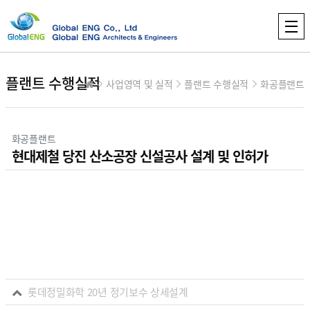
플랜트 수행실적
사업영역 및 실적
플랜트 수행실적
화공플랜트
분류
화공플랜트
현대제철 당진 산소공장 신설공사 설계 및 인허가
본문
컨텐츠 정보
관련자료
롯데정밀화학 20년 정기보수 상세설계