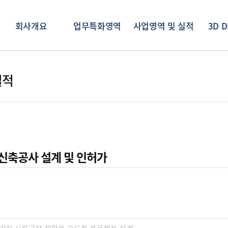
회사개요
업무특화영역
사업영역 및 실적
3D D
실적
ct 신축공사 설계 및 인허가
보