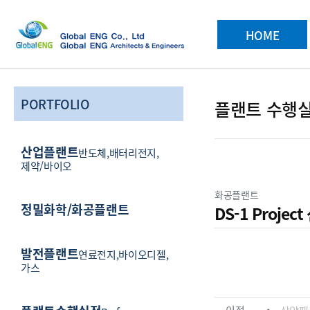
메인 메뉴
HOME
PORTFOLIO
플랜트 수행
산업플랜트
반도체,배터리전지,
제약/바이오
분류
화공플랜트
정밀화학/화공플랜트
DS-1 Proje
컨텐츠 정
발전플랜트
연료전지,바이오디젤,
본문
가스
관련자료
이전