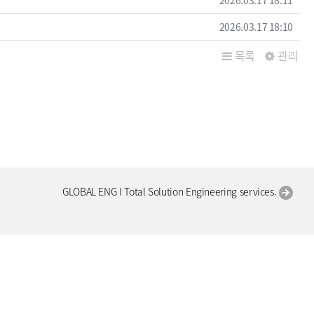
작성일
2026.03.17 18:10
목록
관리
GLOBAL ENG I Total Solution Engineering services.