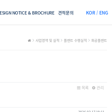
KOR
ENG
ESIGN
NOTICE & BROCHURE
견적문의
사업영역 및 실적
플랜트 수행실적
화공플랜트
목록
관리
작성일
2026.03.17 18:11