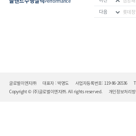
플랜트수행실적
삼양패
Performance
다음
롯데정
글로벌이엔지㈜
대표자 : 박명도
사업자등록번호: 119-86-26536
T
Copyright © (주)글로벌이엔지㈜. All rights reserved.
개인정보처리방