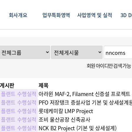
회사개요
업무특화영역
사업영역 및 실적
3D D
회원 아이디만 검색 가능
게시판
제목
플랜트 수행실적
아라윈 MAF-2, Filament 신증설 프로젝트
플랜트 수행실적
PFO 저장탱크 증설사업 기본 및 상세설계
플랜트 수행실적
롯데케미칼 LMP Project
플랜트 수행실적
조비 울산공장 신축공사
플랜트 수행실적
NCK B2 Project (기본 및 상세설계)