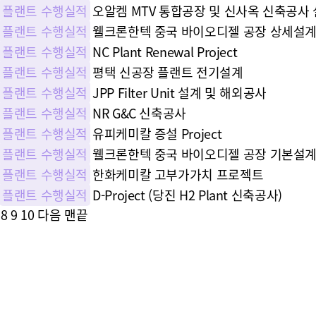
플랜트 수행실적
오알켐 MTV 통합공장 및 신사옥 신축공사
플랜트 수행실적
웰크론한텍 중국 바이오디젤 공장 상세설
플랜트 수행실적
NC Plant Renewal Project
플랜트 수행실적
평택 신공장 플랜트 전기설계
플랜트 수행실적
JPP Filter Unit 설계 및 해외공사
플랜트 수행실적
NR G&C 신축공사
플랜트 수행실적
유피케미칼 증설 Project
플랜트 수행실적
웰크론한텍 중국 바이오디젤 공장 기본설
플랜트 수행실적
한화케미칼 고부가가치 프로젝트
플랜트 수행실적
D-Project (당진 H2 Plant 신축공사)
8
9
10
다음
맨끝