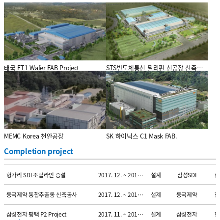
프로젝트
기간
업무
사업주명
국
AT&S Korea Expansion Project
2019. 01. ~ 2019. 09.
설계
AT&S
한
태국 FT1 Wafer FAB Project
STS반도체통신 필리핀 신공장 신축공사
프로젝트
기간
업무
사업주명
국
Fuel Cell Korea Project
2019. 01. ~ 2019. 09.
설계
오덱
한
프로젝트
SK Hynix System ic 강소성 FAB
기간
업무
사업주명
국
2018. 02. ~ 2019. 06.
설계
SK하이닉스
중
프로젝트
프로젝트
기간
업무
사업주명
국
부산 삼성전기 원료1동 증설
2018. 02. ~ 2018. 09.
설계
삼성전기
한
프로젝트
[GSI]기계, 전기, 인허가 설계
기간
업무
사업주명
국
2018. 02. ~ 2018. 09.
설계/감리
도레이첨단소재
한
엔지니어링 용역
MEMC Korea 천안공장
SK 하이닉스 C1 Mask FAB.
프로젝트
기간
업무
사업주명
국
KL-10 복합화 개조 설계 용역 공사
2018. 01. ~ 2018. 09.
설계
도레이첨단소재
한
Completion project
프로젝트
기간
업무
사업주명
국
헝가리 SDI 조립라인 증설
2017. 12. ~ 2018. 04.
설계
삼성SDI
한
프로젝트
기간
업무
사업주명
국
동국제약 통합추출동 신축공사
2017. 12. ~ 2018. 08.
설계
동국제약
한
프로젝트
기간
업무
사업주명
국
삼성전자 평택 P2 Project
2017. 11. ~ 2018. 09.
설계
삼성전자
한