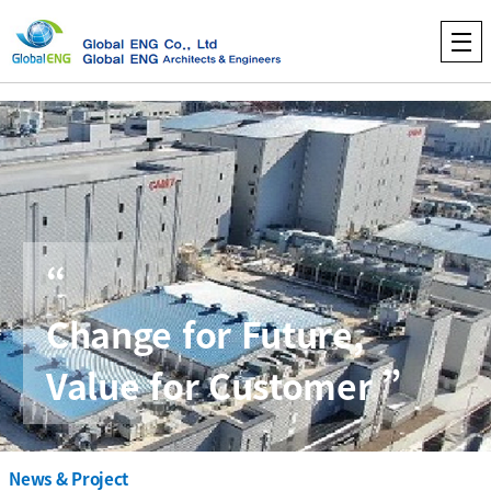
“
Change for Future,
Value for Customer ”
News & Project