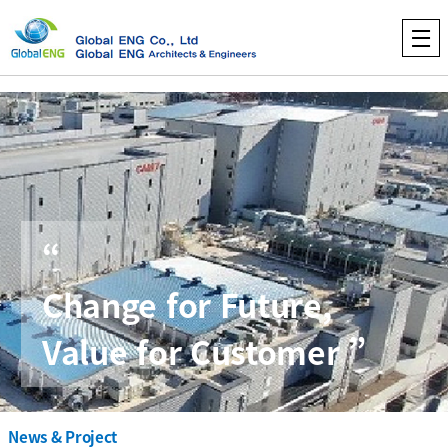
“
Change for Future,
Value for Customer ”
News & Project