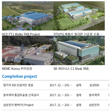
프로젝트
기간
업무
사업주명
국
AT&S Korea Expansion Project
2019. 01. ~ 2019. 09.
설계
AT&S
한
태국 FT1 Wafer FAB Project
STS반도체통신 필리핀 신공장 신축공사
프로젝트
기간
업무
사업주명
국
Fuel Cell Korea Project
2019. 01. ~ 2019. 09.
설계
오덱
한
프로젝트
SK Hynix System ic 강소성 FAB
기간
업무
사업주명
국
2018. 02. ~ 2019. 06.
설계
SK하이닉스
중
프로젝트
프로젝트
기간
업무
사업주명
국
부산 삼성전기 원료1동 증설
2018. 02. ~ 2018. 09.
설계
삼성전기
한
프로젝트
[GSI]기계, 전기, 인허가 설계
기간
업무
사업주명
국
2018. 02. ~ 2018. 09.
설계/감리
도레이첨단소재
한
엔지니어링 용역
MEMC Korea 천안공장
SK 하이닉스 C1 Mask FAB.
프로젝트
기간
업무
사업주명
국
KL-10 복합화 개조 설계 용역 공사
2018. 01. ~ 2018. 09.
설계
도레이첨단소재
한
Completion project
프로젝트
기간
업무
사업주명
국
헝가리 SDI 조립라인 증설
2017. 12. ~ 2018. 04.
설계
삼성SDI
한
프로젝트
기간
업무
사업주명
국
동국제약 통합추출동 신축공사
2017. 12. ~ 2018. 08.
설계
동국제약
한
프로젝트
기간
업무
사업주명
국
삼성전자 평택 P2 Project
2017. 11. ~ 2018. 09.
설계
삼성전자
한