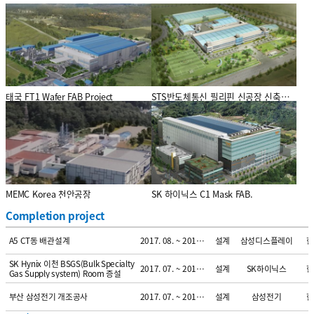
프로젝트
[GSI]기계, 전기, 인허가 설계
기간
업무
사업주명
국
2018. 02. ~ 2018. 09.
설계/감리
도레이첨단소재
한
엔지니어링 용역
프로젝트
기간
업무
사업주명
국
KL-10 복합화 개조 설계 용역 공사
2018. 01. ~ 2018. 09.
설계
도레이첨단소재
한
프로젝트
기간
업무
사업주명
국
헝가리 SDI 조립라인 증설
2017. 12. ~ 2018. 04.
설계
삼성SDI
한
태국 FT1 Wafer FAB Project
STS반도체통신 필리핀 신공장 신축공사
프로젝트
기간
업무
사업주명
국
동국제약 통합추출동 신축공사
2017. 12. ~ 2018. 08.
설계
동국제약
한
프로젝트
기간
업무
사업주명
국
삼성전자 평택 P2 Project
2017. 11. ~ 2018. 09.
설계
삼성전자
한
프로젝트
기간
업무
사업주명
국
SK하이닉스 자동화창고 설계용역
2017. 11. ~ 2018. 05.
설계
SK하이닉스
한
프로젝트
MEMC Puller Design & Extension
기간
업무
사업주명
국
2017. 10. ~ 2018. 09.
설계
MEMC
한
Construction Work Project
MEMC Korea 천안공장
SK 하이닉스 C1 Mask FAB.
프로젝트
기간
업무
사업주명
국
애니코트 C-D 증설 설계용역
2017. 09. ~ 2018. 07.
설계
롯데정밀화학
한
Completion project
프로젝트
기간
업무
사업주명
국
A5 CT동 배관설계
2017. 08. ~ 2018. 03.
설계
삼성디스플레이
한
프로젝트
SK Hynix 이천 BSGS(Bulk Specialty
기간
업무
사업주명
국
2017. 07. ~ 2017. 08.
설계
SK하이닉스
한
Gas Supply system) Room 증설
프로젝트
기간
업무
사업주명
국
부산 삼성전기 개조공사
2017. 07. ~ 2018. 01.
설계
삼성전기
한