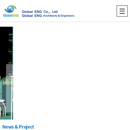
“
Change for Future,
프로젝트
기간
업무
사업주명
국
AT&S Korea Expansion Project
2019. 01. ~ 2019. 09.
설계
AT&S
한
Value for Customer ”
프로젝트
기간
업무
사업주명
국
Fuel Cell Korea Project
2019. 01. ~ 2019. 09.
설계
오덱
한
프로젝트
SK Hynix System ic 강소성 FAB
기간
업무
사업주명
국
2018. 02. ~ 2019. 06.
설계
SK하이닉스
중
프로젝트
프로젝트
기간
업무
사업주명
국
부산 삼성전기 원료1동 증설
2018. 02. ~ 2018. 09.
설계
삼성전기
한
News & Project