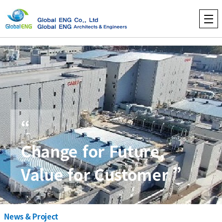
“
Change for Future,
Value for Customer ”
News & Project