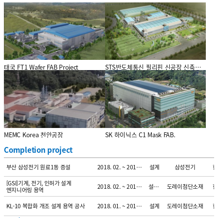
프로젝트
기간
업무
사업주명
국
AT&S Korea Expansion Project
2019. 01. ~ 2019. 09.
설계
AT&S
한
태국 FT1 Wafer FAB Project
STS반도체통신 필리핀 신공장 신축공사
프로젝트
기간
업무
사업주명
국
Fuel Cell Korea Project
2019. 01. ~ 2019. 09.
설계
오덱
한
프로젝트
SK Hynix System ic 강소성 FAB
기간
업무
사업주명
국
2018. 02. ~ 2019. 06.
설계
SK하이닉스
중
프로젝트
프로젝트
기간
업무
사업주명
국
부산 삼성전기 원료1동 증설
2018. 02. ~ 2018. 09.
설계
삼성전기
한
MEMC Korea 천안공장
SK 하이닉스 C1 Mask FAB.
프로젝트
[GSI]기계, 전기, 인허가 설계
기간
업무
사업주명
국
2018. 02. ~ 2018. 09.
설계/감리
도레이첨단소재
한
엔지니어링 용역
Completion project
프로젝트
기간
업무
사업주명
국
KL-10 복합화 개조 설계 용역 공사
2018. 01. ~ 2018. 09.
설계
도레이첨단소재
한
프로젝트
기간
업무
사업주명
국
헝가리 SDI 조립라인 증설
2017. 12. ~ 2018. 04.
설계
삼성SDI
한
프로젝트
기간
업무
사업주명
국
동국제약 통합추출동 신축공사
2017. 12. ~ 2018. 08.
설계
동국제약
한