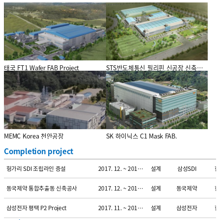
프로젝트
기간
업무
사업주명
국
AT&S Korea Expansion Project
2019. 01. ~ 2019. 09.
설계
AT&S
한
태국 FT1 Wafer FAB Project
STS반도체통신 필리핀 신공장 신축공사
프로젝트
기간
업무
사업주명
국
Fuel Cell Korea Project
2019. 01. ~ 2019. 09.
설계
오덱
한
프로젝트
SK Hynix System ic 강소성 FAB
기간
업무
사업주명
국
2018. 02. ~ 2019. 06.
설계
SK하이닉스
중
프로젝트
프로젝트
기간
업무
사업주명
국
부산 삼성전기 원료1동 증설
2018. 02. ~ 2018. 09.
설계
삼성전기
한
프로젝트
[GSI]기계, 전기, 인허가 설계
기간
업무
사업주명
국
2018. 02. ~ 2018. 09.
설계/감리
도레이첨단소재
한
엔지니어링 용역
MEMC Korea 천안공장
SK 하이닉스 C1 Mask FAB.
프로젝트
기간
업무
사업주명
국
KL-10 복합화 개조 설계 용역 공사
2018. 01. ~ 2018. 09.
설계
도레이첨단소재
한
Completion project
프로젝트
기간
업무
사업주명
국
헝가리 SDI 조립라인 증설
2017. 12. ~ 2018. 04.
설계
삼성SDI
한
프로젝트
기간
업무
사업주명
국
동국제약 통합추출동 신축공사
2017. 12. ~ 2018. 08.
설계
동국제약
한
프로젝트
기간
업무
사업주명
국
삼성전자 평택 P2 Project
2017. 11. ~ 2018. 09.
설계
삼성전자
한