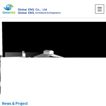
“
Change for Future,
Value for Customer ”
News & Project