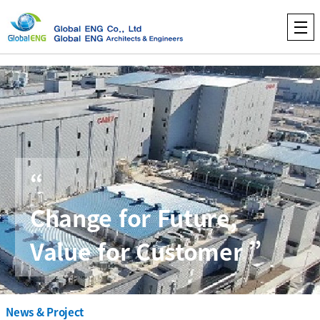
“
Change for Future,
Value for Customer ”
News & Project