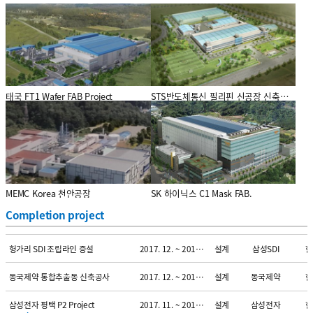
프로젝트
기간
업무
사업주명
국
AT&S Korea Expansion Project
2019. 01. ~ 2019. 09.
설계
AT&S
한
태국 FT1 Wafer FAB Project
STS반도체통신 필리핀 신공장 신축공사
프로젝트
기간
업무
사업주명
국
Fuel Cell Korea Project
2019. 01. ~ 2019. 09.
설계
오덱
한
프로젝트
SK Hynix System ic 강소성 FAB
기간
업무
사업주명
국
2018. 02. ~ 2019. 06.
설계
SK하이닉스
중
프로젝트
프로젝트
기간
업무
사업주명
국
부산 삼성전기 원료1동 증설
2018. 02. ~ 2018. 09.
설계
삼성전기
한
프로젝트
[GSI]기계, 전기, 인허가 설계
기간
업무
사업주명
국
2018. 02. ~ 2018. 09.
설계/감리
도레이첨단소재
한
엔지니어링 용역
MEMC Korea 천안공장
SK 하이닉스 C1 Mask FAB.
프로젝트
기간
업무
사업주명
국
KL-10 복합화 개조 설계 용역 공사
2018. 01. ~ 2018. 09.
설계
도레이첨단소재
한
Completion project
프로젝트
기간
업무
사업주명
국
헝가리 SDI 조립라인 증설
2017. 12. ~ 2018. 04.
설계
삼성SDI
한
프로젝트
기간
업무
사업주명
국
동국제약 통합추출동 신축공사
2017. 12. ~ 2018. 08.
설계
동국제약
한
프로젝트
기간
업무
사업주명
국
삼성전자 평택 P2 Project
2017. 11. ~ 2018. 09.
설계
삼성전자
한