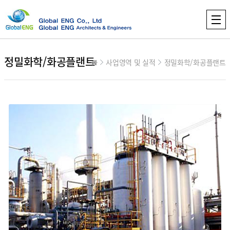
정밀화학/화공플랜트
사업영역 및 실적
정밀화학/화공플랜트
컨텐츠 정보
본문