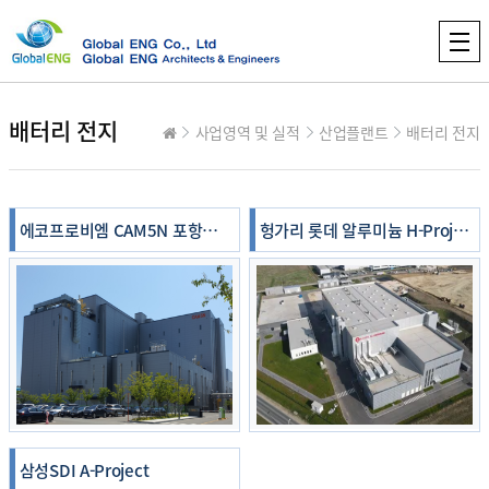
배터리 전지
사업영역 및 실적
산업플랜트
배터리 전지
전체
9
/ 2 페이지
에코프로비엠 CAM5N 포항공장
헝가리 롯데 알루미늄 H-Project
등록자
자
최고관리자
등록일
등록일
04.01
04.01
삼성SDI A-Project