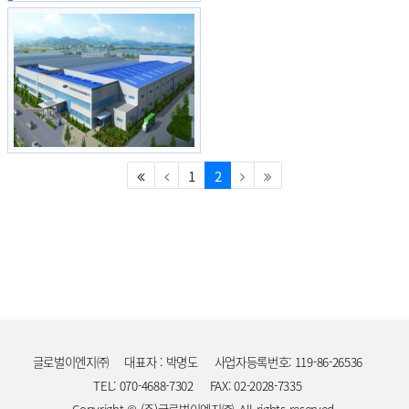
자
(current)
1
2
등록일
04.01
글로벌이엔지㈜
대표자 : 박명도
사업자등록번호: 119-86-26536
TEL: 070-4688-7302
FAX: 02-2028-7335