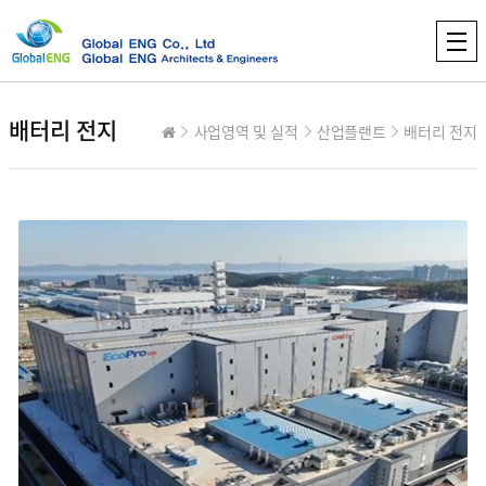
배터리 전지
사업영역 및 실적
산업플랜트
배터리 전지
컨텐츠 정보
본문