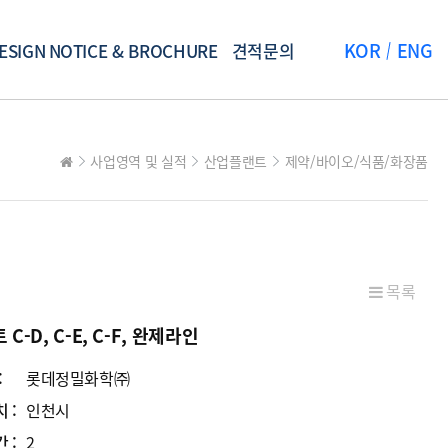
KOR
ENG
ESIGN
NOTICE & BROCHURE
견적문의
사업영역 및 실적
산업플랜트
제약/바이오/식품/화장품
목록
C-D, C-E, C-F, 완제라인
:
롯데정밀화학㈜
 :
인천시
 :
2