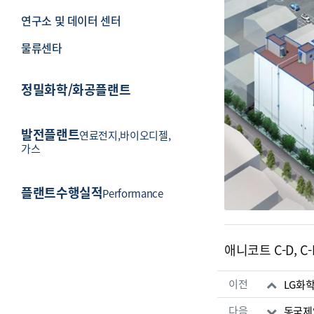
연구소 및 데이터 센터
물류센타
정밀화학/화공플랜트
발전플랜트
연료전지,바이오디젤,
가스
플랜트수행실적
Performance
애니코트 C-D, C-
관련자료
이전
LG화
다음
동국제