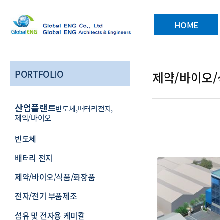
메인 메뉴
HOME
PORTFOLIO
제약/바이오/
산업플랜트
반도체,배터리전지,
제약/바이오
컨텐츠 정
반도체
배터리 전지
본문
제약/바이오/식품/화장품
전자/전기 부품제조
섬유 및 전자용 케미칼