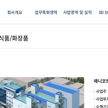
회사개요
업무특화영역
사업영역 및 실적
3D D
식품/화장품
보
애니코트 
- 사업주 
- 사업위치
- 수행기간