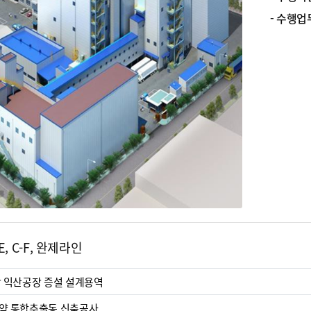
- 수행업무
E, C-F, 완제라인
학 익산공장 증설 설계용역
약 통합추출동 신축공사