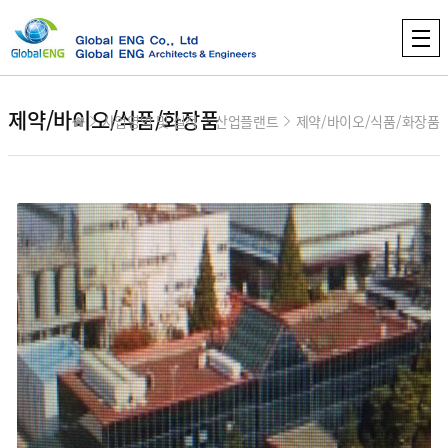
제약/바이오/식품/화장품
사업영역 및 실적
산업플랜트
제약/바이오/식품/화장품
컨텐츠 정보
본문