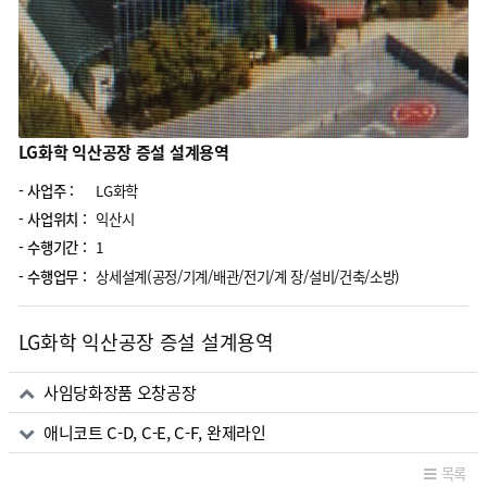
LG화학 익산공장 증설 설계용역
- 사업주 :
LG화학
- 사업위치 :
익산시
- 수행기간 :
1
- 수행업무 :
상세설계(공정/기계/배관/전기/계 장/설비/건축/소방)
LG화학 익산공장 증설 설계용역
관련자료
사임당화장품 오창공장
애니코트 C-D, C-E, C-F, 완제라인
목록