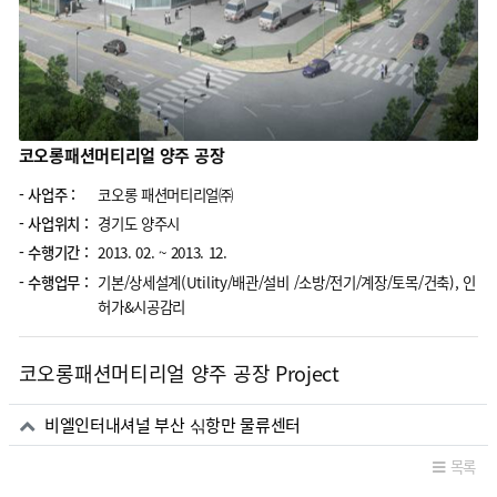
코오롱패션머티리얼 양주 공장
- 사업주 :
코오롱 패션머티리얼㈜
- 사업위치 :
경기도 양주시
- 수행기간 :
2013. 02. ~ 2013. 12.
- 수행업무 :
기본/상세설계(Utility/배관/설비 /소방/전기/계장/토목/건축), 인
허가&시공감리
코오롱패션머티리얼 양주 공장 Project
관련자료
비엘인터내셔널 부산 싞항만 물류센터
목록