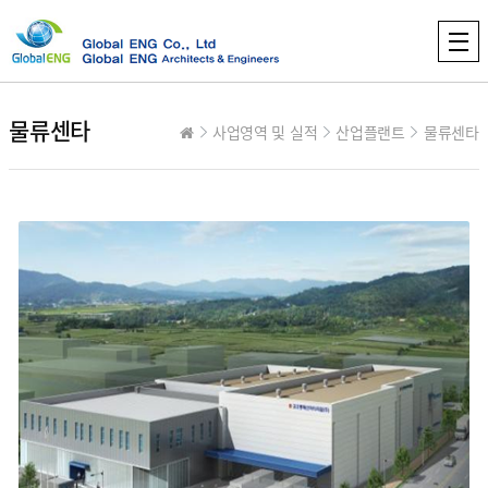
물류센타
사업영역 및 실적
산업플랜트
물류센타
컨텐츠 정보
본문