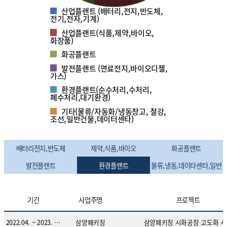
산업플랜트 (배터리,전지,반도체,
전기,전자,기계)
산업플랜트(식품,제약,바이오,
화장품)
화공플랜트
발전플랜트 (연료전지,바이오디젤,
가스)
환경플랜트(순수처리,수처리,
폐수처리,대기환경)
기타(물류/자동화/냉동창고, 철강,
조선,일반건물,데이터센타)
플랜트 수행실적 분류 목록
배터리전지,반도체
제약,식품,바이오
화공플랜트
발전플랜트
환경플랜트
물류,냉동,데이타센타,일반
현재 분류
기간
사업주명
프로젝트
2022.04. ~ 2023. 05.
삼양패키징
삼양패키징 시화공장 고도화 